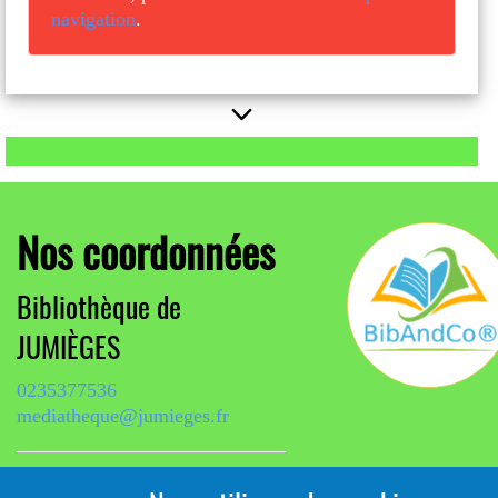
navigation
.
Nos coordonnées
Bibliothèque de
JUMIÈGES
0235377536
mediatheque@jumieges.fr
2 rue Mainberthe