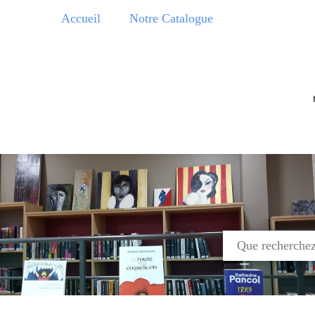
Aller
Accueil
Notre Catalogue
au
contenu
principal
Médiathè